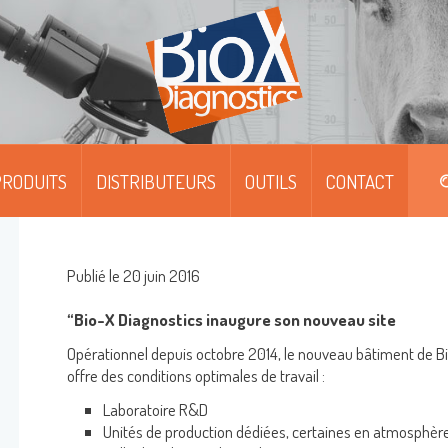
RODUITS
DISTRIBUTEURS
OUTILS
CONTACT
DIPFIT™
DIPFIT™ SMART
Publié le 20 juin 2016
MOABS / FITC
“Bio-X Diagnostics inaugure son nouveau site
Opérationnel depuis octobre 2014, le nouveau bâtiment de B
MONOSCREEN™ AG/AB/QUANT-ELISA
offre des conditions optimales de travail :
MULTISCREEN™ AG/AB-ELISA
Laboratoire R&D
Unités de production dédiées, certaines en atmosphèr