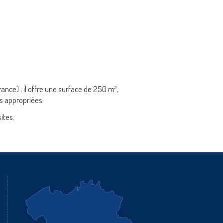
agene.fr
ance) ; il offre une surface de 250 m²,
s appropriées.
ites.