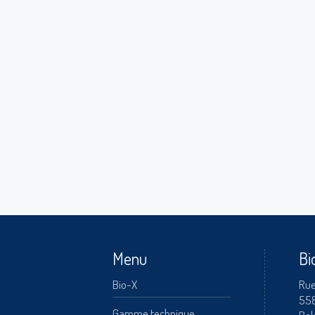
A
Menu
Bi
Bio-X
Rue
55
Gamme technique