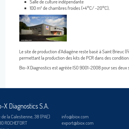
Salle de culture indépendante
RAINBOW™
100 m² de chambres froides (+4°C/ -20°C),
ADIALYO™ / ADIAVET™ / ADIAPURE™ /
Se connecter
DIAMAG™
Nom d'utilisateur
adiagene@adi
Le site de production d’Adiagène reste basé à Saint Brieuc (Fr
permettant la production des kits de PCR dans des condition
Mot de passe
Bio-X Diagnostics est agréée ISO 9001-2008 pour ses deux s
OK
Mot de passe oublié ?
o-X Diagnostics S.A.
 de la Calestienne, 38 (PAE)
info@biox.com
80 ROCHEFORT
export@biox.com