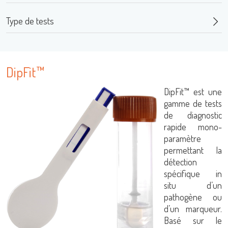
Type de tests
DipFit™
DipFit™ est une
gamme de tests
de diagnostic
LISA
rapide mono-
paramètre
permettant la
détection
spécifique in
URE™ / ADIAMAG™
Se connecter
situ d’un
pathogène ou
d’un marqueur.
Nom d'utilisateur
Basé sur le