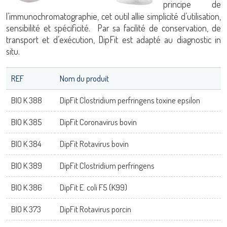
principe de
l’immunochromatographie, cet outil allie simplicité d’utilisation,
Mot de passe
adiagene@adiagene.fr
sensibilité et spécificité. Par sa facilité de conservation, de
transport et d’exécution, DipFit est adapté au diagnostic in
situ.
Mot de passe oublié ?
REF
Nom du produit
OK
BIO K 388
DipFit Clostridium perfringens toxine epsilon
BIO K 385
DipFit Coronavirus bovin
BIO K 384
DipFit Rotavirus bovin
BIO K 389
DipFit Clostridium perfringens
BIO K 386
DipFit E. coli F5 (K99)
BIO K 373
DipFit Rotavirus porcin