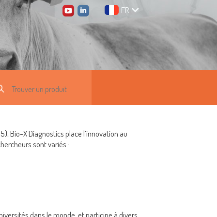
FR
5), Bio-X Diagnostics place l’innovation au
hercheurs sont variés :
iversités dans le monde, et participe à divers