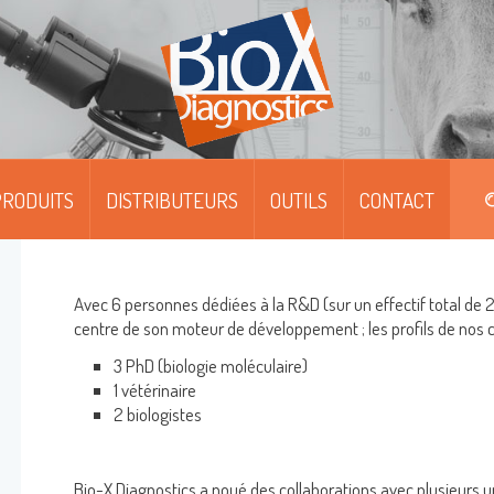
RODUITS
DISTRIBUTEURS
OUTILS
CONTACT
DIPFIT™
DIPFIT™ SMART
Avec 6 personnes dédiées à la R&D (sur un effectif total de 2
centre de son moteur de développement ; les profils de nos c
MOABS / FITC
3 PhD (biologie moléculaire)
1 vétérinaire
MONOSCREEN™ AG/AB/QUANT-ELISA
2 biologistes
MULTISCREEN™ AG/AB-ELISA
Bio-X Diagnostics a noué des collaborations avec plusieurs un