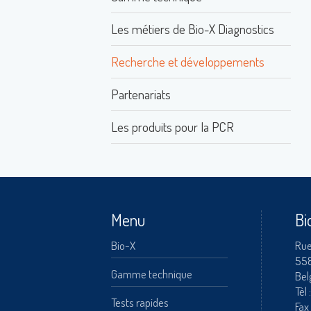
Les métiers de Bio-X Diagnostics
Recherche et développements
A
Partenariats
Les produits pour la PCR
Menu
Bi
Bio-X
Rue
55
Gamme technique
Bel
Tèl 
Tests rapides
Fax