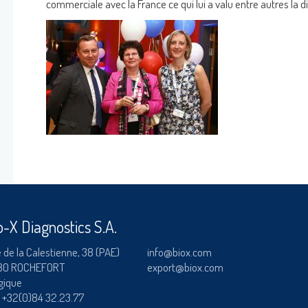
commerciale avec la France ce qui lui a valu entre autres la di
OK
Mot de passe oublié ?
o-X Diagnostics S.A.
 de la Calestienne, 38 (PAE)
info@biox.com
80 ROCHEFORT
export@biox.com
gique
:
+32(0)84 32.23.77