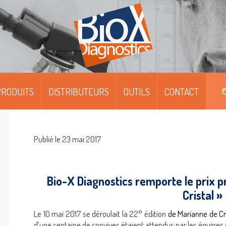
RODUITS
DISTRIBUTEURS
OUTILS
CONTACT
DIPFIT™
DIPFIT™ SMART
Publié le 23 mai 2017
MOABS / FITC
Bio-X Diagnostics remporte le prix p
MONOSCREEN™ AG/AB/QUANT-ELISA
Cristal »
MULTISCREEN™ AG/AB-ELISA
Le 10 mai 2017 se déroulait la 22° édition
de Marianne de Cr
d’une centaine de convives étaient attendus par les équipe