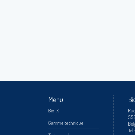
Menu
Bi
Bio-X
Rue
55
Gamme technique
Bel
Tèl 