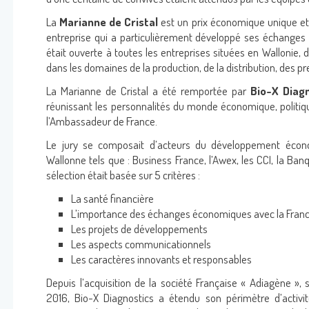
RAINBOW™
La
Marianne de Cristal
est un prix économique unique et
entreprise qui a particulièrement développé ses échanges
ADIALYO™ / ADIAVET™ / ADIAPURE™ /
était ouverte à toutes les entreprises situées en Wallonie,
dans les domaines de la production, de la distribution, des pr
DIAMAG™
La Marianne de Cristal a été remportée par
Bio-X Diagn
réunissant les personnalités du monde économique, politiqu
l’Ambassadeur de France.
Le jury se composait d’acteurs du développement économ
Wallonne tels que : Business France, l’Awex, les CCI, la Ban
sélection était basée sur 5 critères :
Se connecter
La santé financière
L’importance des échanges économiques avec la Fran
Les projets de développements
Nom d'utilisateur
Les aspects communicationnels
adiagene@adi
Les caractères innovants et responsables
Depuis l’acquisition de la société Française « Adiagène », s
Mot de passe
2016, Bio-X Diagnostics a étendu son périmètre d’activ