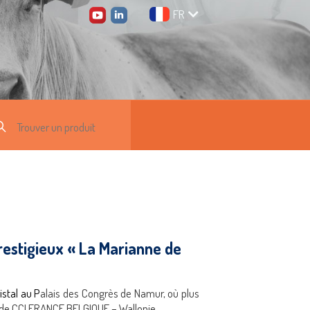
FR
restigieux « La Marianne de
istal au P
alais des Congrès de Namur, où plus
s de CCI FRANCE BELGIQUE – Wallonie.