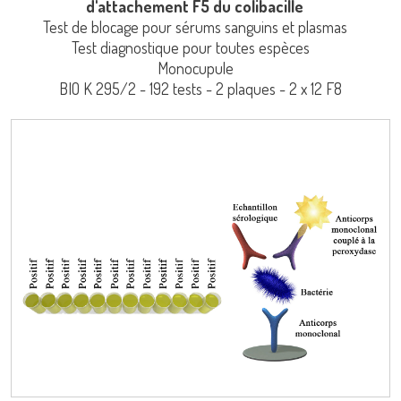
d'attachement F5 du colibacille
Test de blocage pour sérums sanguins et plasmas
Test diagnostique pour toutes espèces
Monocupule
BIO K 295/2 - 192 tests - 2 plaques - 2 x 12 F8
Se connecter
LISA
Nom d'utilisateur
Mot de passe
adiagene@adiagene.fr
URE™ / ADIAMAG™
Mot de passe oublié ?