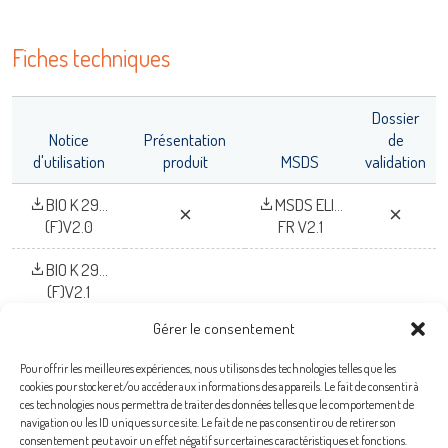
OK
Fiches techniques
Dossier
Notice
Présentation
de
d'utilisation
produit
MSDS
validation
BIO K 29...
MSDS ELI...
(F)V2.0
FR V2.1
BIO K 29...
(F)V2.1
Gérer le consentement
Pour offrir les meilleures expériences, nous utilisons des technologies telles que les
cookies pour stocker et/ou accéder aux informations des appareils. Le fait de consentir à
Bio-X Diagnostics S.A.
ces technologies nous permettra de traiter des données telles que le comportement de
navigation ou les ID uniques sur ce site. Le fait de ne pas consentir ou de retirer son
Rue de la Calestienne, 38 (PAE)
consentement peut avoir un effet négatif sur certaines caractéristiques et fonctions.