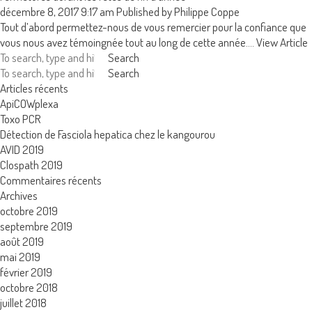
décembre 8, 2017 9:17 am
Published by
Philippe Coppe
Tout d’abord permettez-nous de vous remercier pour la confiance que
vous nous avez témoingnée tout au long de cette année....
View Article
Search
Search
Articles récents
ApiCOWplexa
Toxo PCR
Détection de Fasciola hepatica chez le kangourou
AVID 2019
Se connecter
LISA
Clospath 2019
Commentaires récents
Archives
Nom d'utilisateur
octobre 2019
septembre 2019
août 2019
URE™ / ADIAMAG™
Mot de passe
adiagene@adiagene.fr
mai 2019
février 2019
octobre 2018
Mot de passe oublié ?
juillet 2018