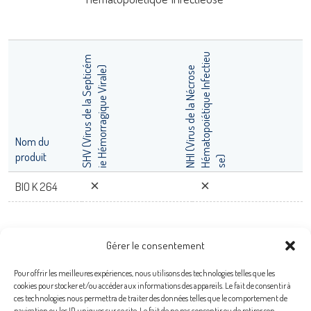
Nom d'utilisateur
Hématopoiétique Infectieu
SHV (Virus de la Septicém
Mot de passe
ie Hémorragique Virale)
adiagene@adiagene.fr
NHI (Virus de la Nécrose
Mot de passe oublié ?
Nom du
produit
LISA
se)
OK
BIO K 264
URE™ / ADIAMAG™
Gérer le consentement
Pour offrir les meilleures expériences, nous utilisons des technologies telles que les
cookies pour stocker et/ou accéder aux informations des appareils. Le fait de consentir à
Bio-X Diagnostics S.A.
ces technologies nous permettra de traiter des données telles que le comportement de
navigation ou les ID uniques sur ce site. Le fait de ne pas consentir ou de retirer son