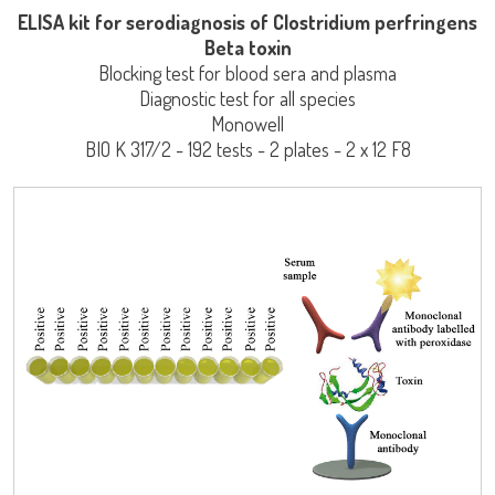
ELISA kit for serodiagnosis of Clostridium perfringens
Beta toxin
Blocking test for blood sera and plasma
Diagnostic test for all species
Monowell
BIO K 317/2 - 192 tests - 2 plates - 2 x 12 F8
LISA
Iniciar Sesión
Nombre de Usuario
URE™ / ADIAMAG™
adiagene@adiagene.fr
Contraseña
Olvidó su contraseña ?