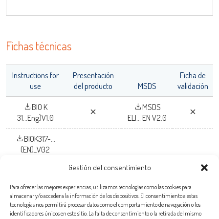
OK
Fichas técnicas
Instructions for
Presentación
Ficha de
use
del producto
MSDS
validación
BIO K
MSDS
31...Eng)V1.0
ELI... EN V2.0
BIOK317-...
(EN)_V02
Gestión del consentimiento
Para ofrecer las mejores experiencias, utilizamos tecnologías como las cookies para
almacenar y/o acceder a la información de los dispositivos. El consentimiento a estas
Bio-X Diagnostics S.A.
tecnologías nos permitirá procesar datos como el comportamiento de navegación o los
identificadores únicos en este sitio. La falta de consentimiento o la retirada del mismo