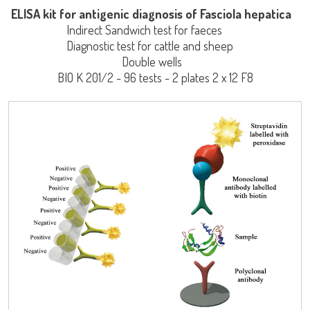
ELISA kit for antigenic diagnosis of Fasciola hepatica
Indirect Sandwich test for faeces
Diagnostic test for cattle and sheep
Double wells
BIO K 201/2 - 96 tests - 2 plates 2 x 12 F8
Iniciar Sesión
LISA
Nombre de Usuario
URE™ / ADIAMAG™
adiagene@adiagene.fr
Contraseña
Olvidó su contraseña ?
OK