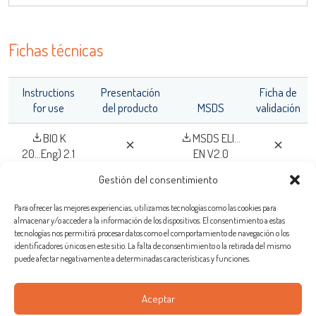
Fichas técnicas
Instructions
Presentación
Ficha de
for use
del producto
MSDS
validación
BIO K
MSDS ELI...
20...Eng) 2.1
EN V2.0
Gestión del consentimiento
Para ofrecer las mejores experiencias, utilizamos tecnologías como las cookies para
almacenar y/o acceder a la información de los dispositivos. El consentimiento a estas
Bio-X Diagnostics S.A.
tecnologías nos permitirá procesar datos como el comportamiento de navegación o los
identificadores únicos en este sitio. La falta de consentimiento o la retirada del mismo
Rue de la Calestienne, 38 (PAE)
puede afectar negativamente a determinadas características y funciones.
5580 ROCHEFORT
Belgica
Aceptar
Tèl :
+32(0)84 32.23.77