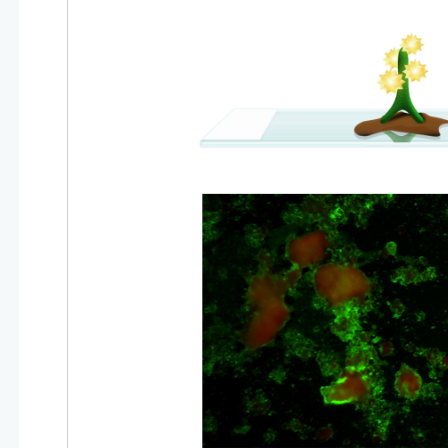
AINBOW™
DIALYO™ / ADIAVET™ / ADIAPURE™ /
AG™
Iniciar Sesión
Nombre de Usuario
adiagene@adiagene.
Contraseña