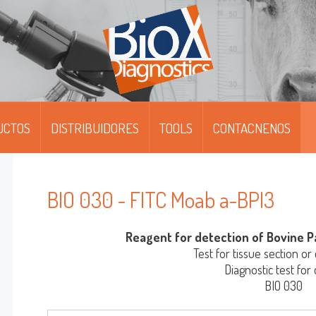
UCTOS
DISTRIBUIDORES
TOOLS
CONTACNENOS
IPFIT™
IPFIT™ SMART
BIO 030 - FITC Moab a-BPI3
OABS / FITC
Reagent for detection of Bovine Pa
ONOSCREEN™ AG/AB/QUANT-ELISA
Test for tissue section or 
Diagnostic test for c
BIO 030
ULTISCREEN™ AG/AB-ELISA