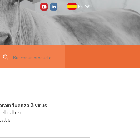
ES
rainfluenza 3 virus
cell culture
attle