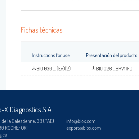
OK
Olvidó su contraseña ?
Fichas técnicas
Instructions for use
Presentación del producto
BIO 030 ... (En)(2)
BIO 026 ...BHV1 IFD
o-X Diagnostics S.A.
 de la Calestienne, 38 (PAE)
info@biox.com
80 ROCHEFORT
export@biox.com
gica