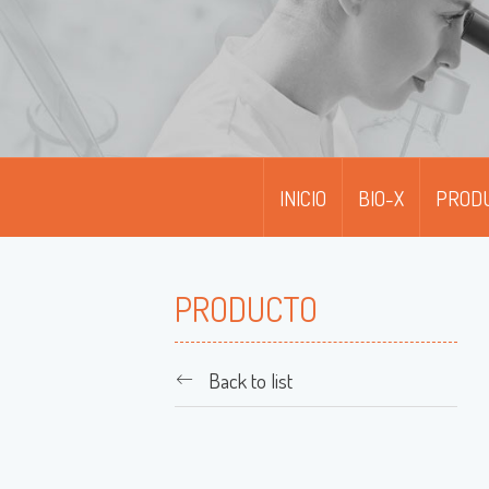
INICIO
BIO-X
PROD
D
D
PRODUCTO
M
Back to list
M
M