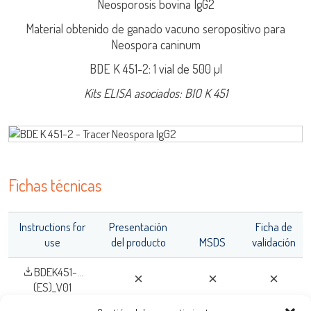
Neosporosis bovina IgG2
Iniciar Sesión
Material obtenido de ganado vacuno seropositivo para
Neospora caninum
Nombre de Usuario
BDE K 451-2: 1 vial de 500 µl
Kits ELISA asociados: BIO K 451
LISA
adiagene@adiagene.fr
Contraseña
Olvidó su contraseña ?
Fichas técnicas
URE™ / ADIAMAG™
OK
Instructions for
Presentación
Ficha de
use
del producto
MSDS
validación
BDEK451-...
(ES)_V01