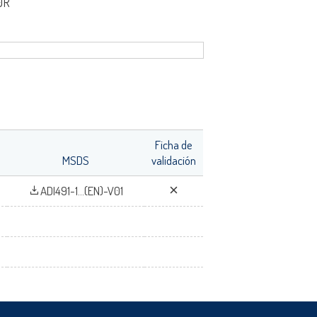
0R
Ficha de
MSDS
validación
fr
ADI491-1...(EN)-V01