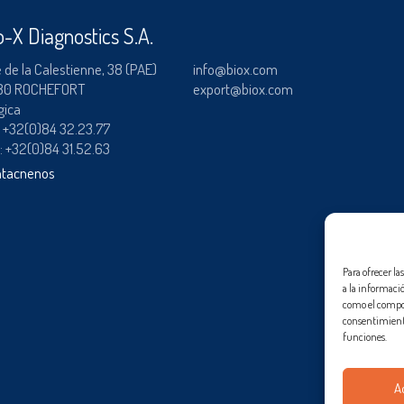
o-X Diagnostics S.A.
 de la Calestienne, 38 (PAE)
info@biox.com
80 ROCHEFORT
export@biox.com
gica
:
+32(0)84 32.23.77
 : +32(0)84 31.52.63
tacnenos
Para ofrecer l
a la informació
como el comport
consentimiento
funciones.
A