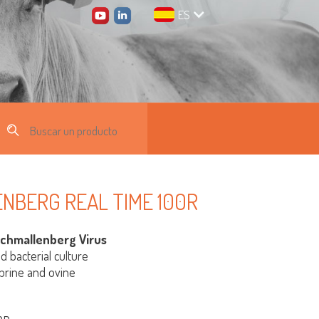
ES
LENBERG REAL TIME 100R
Schmallenberg Virus
 bacterial culture
aprine and ovine