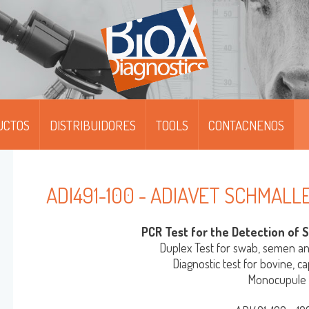
UCTOS
DISTRIBUIDORES
TOOLS
CONTACNENOS
IPFIT™
IPFIT™ SMART
ADI491-100 - ADIAVET SCHMAL
OABS / FITC
PCR Test for the Detection of 
ONOSCREEN™ AG/AB/QUANT-ELISA
Duplex Test for swab, semen and
Diagnostic test for bovine, c
Monocupule
ULTISCREEN™ AG/AB-ELISA