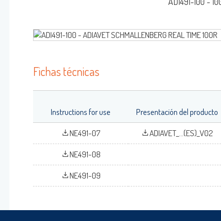
ADI491-100 - 10
AINBOW™
DIALYO™ / ADIAVET™ / ADIAPURE™ /
AG™
Fichas técnicas
Iniciar Sesión
Nombre de Usuario
Instructions for use
Presentación del producto
adiagene@adiagene.
NE491-07
ADIAVET_...(ES)_V02
Contraseña
NE491-08
OK
Olvidó su contraseña ?
NE491-09