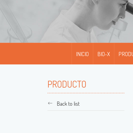
INICIO
BIO-X
PROD
D
D
PRODUCTO
M
Back to list
M
M