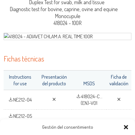
Duplex Test for swab, milk and tissue
Iniciar Sesión
Diagnostic test for bovine, caprine, ovine and equine
Monocupule
418024 - 100R
Nombre de Usuario
adiagene@adiagene.fr
Contraseña
LISA
Fichas técnicas
Olvidó su contraseña ?
Instructions
Presentación
Ficha de
URE™ / ADIAMAG™
OK
for use
del producto
MSDS
validación
418024-C...
NE212-04
(EN)-V01
NE212-05
Gestión del consentimiento