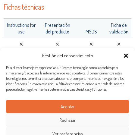
Fichas técnicas
adiagene@adiagene.fr
Contraseña
Instructions for
Presentación
Ficha de
Olvidó su contraseña ?
use
del producto
MSDS
validación
LISA
OK
Gestión del consentimiento
Para ofrecer las mejores experiencias, utilizamos tecnologías como las cookies para
almacenar y/o acceder a la información de los dispositivos. El consentimiento a estas
Bio-X Diagnostics S.A.
tecnologías nos permitirá procesar datos como el comportamiento de navegación o los
URE™ / ADIAMAG™
identificadores únicos en este sitio. La falta de consentimiento o la retirada del mismo
Rue de la Calestienne, 38 (PAE)
puede afectar negativamente a determinadas características y funciones.
5580 ROCHEFORT
Belgica
Aceptar
Tèl :
+32(0)84 32.23.77
Fax : +32(0)84 31.52.63
Rechazar
info@biox.com
export@biox.com
Ver preferencias